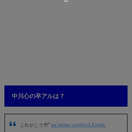
中川心の卒アルは？
これがこう🥹՞
pic.twitter.com/0nvLfUeIhL