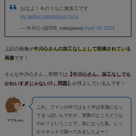
おはよ！今のうちに無加工です
pic.twitter.com/m3siyn7sYs
— 中川心 (@556_nakagawa)
April 19, 2024
上記の画像が
中川心さんの加工なしとして投稿されている
画像
です！
そんな中川心さん…世間では
【中川心さん、加工なしでも
かわいすぎじゃない!?」問題
】
が浮上しているんです！
これ、ファンの中ではもう半ば常識になっ
てるっぽいんですが、実際のところどうな
マウちゃん
のか？ということで、気になった私、しっ
かりネットで調べてみましたよ〜！