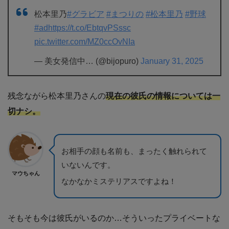
松本里乃
#グラビア
#まつりの
#松本里乃
#野球
#ad
https://t.co/EbtqvPSssc
pic.twitter.com/MZ0ccOvNIa
— 美女発信中… (@bijopuro)
January 31, 2025
残念ながら松本里乃さんの
現在の彼氏の情報については一
切ナシ。
お相手の顔も名前も、まったく触れられて
いないんです。
マウちゃん
なかなかミステリアスですよね！
そもそも今は彼氏がいるのか…そういったプライベートな