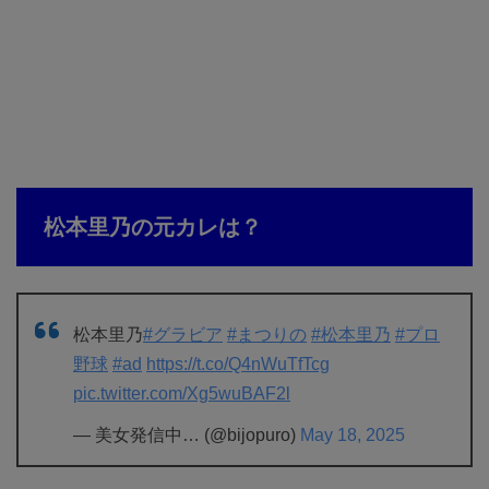
松本里乃の元カレは？
松本里乃
#グラビア
#まつりの
#松本里乃
#プロ
野球
#ad
https://t.co/Q4nWuTfTcg
pic.twitter.com/Xg5wuBAF2l
— 美女発信中… (@bijopuro)
May 18, 2025