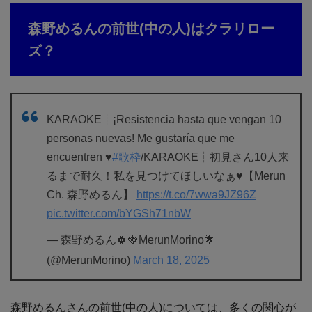
森野めるんの前世(中の人)はクラリロー
ズ？
KARAOKE┊¡Resistencia hasta que vengan 10
personas nuevas! Me gustaría que me
encuentren ♥
#歌枠
/KARAOKE┊初見さん10人来
るまで耐久！私を見つけてほしいなぁ♥【Merun
Ch. 森野めるん】
https://t.co/7wwa9JZ96Z
pic.twitter.com/bYGSh71nbW
— 森野めるん🍀🍓MerunMorino🌟
(@MerunMorino)
March 18, 2025
森野めるんさんの前世(中の人)については、多くの関心が