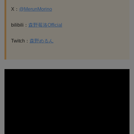
X：
@MerunMorino
bilibili：
森野莓洛Official
Twitch：
森野めるん