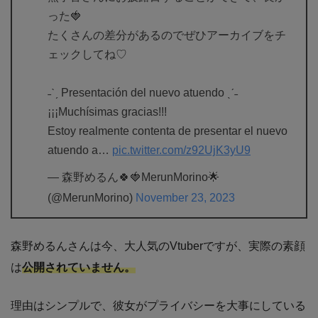
った🍓
たくさんの差分があるのでぜひアーカイブをチ
ェックしてね♡
˗ˋˏ Presentación del nuevo atuendo ˎˊ˗
¡¡¡Muchísimas gracias!!!
Estoy realmente contenta de presentar el nuevo
atuendo a…
pic.twitter.com/z92UjK3yU9
— 森野めるん🍀🍓MerunMorino🌟
(@MerunMorino)
November 23, 2023
森野めるんさんは今、大人気のVtuberですが、実際の素顔
は
公開されていません。
理由はシンプルで、彼女がプライバシーを大事にしている